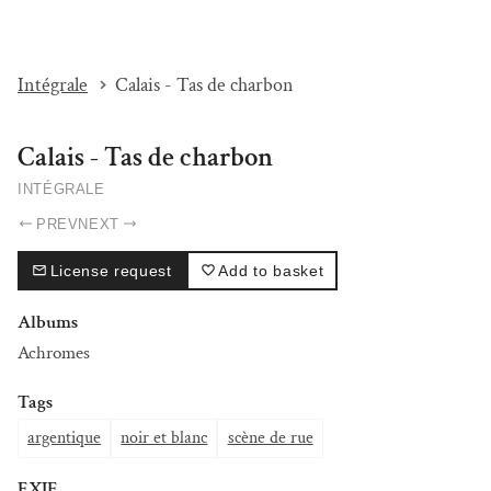
I'M BEAT...