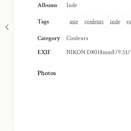
Albums
Inde
Tags
asie
couleurs
inde
v
Category
Couleurs
EXIF
NIKON D80
18mm
F/9.5
1/
Photos