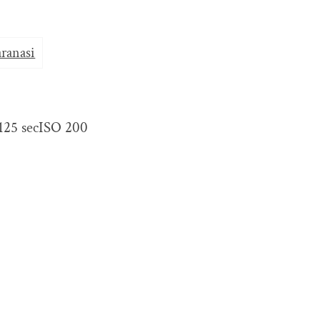
aranasi
125 sec
ISO 200