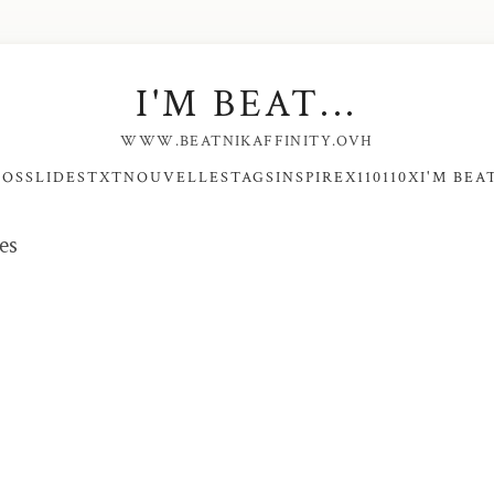
I'M BEAT...
WWW.BEATNIKAFFINITY.OVH
NOS
SLIDES
TXT
NOUVELLES
TAGS
INSPIRE
X110110X
I'M BEAT
es