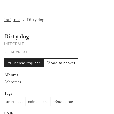
I'M BEAT...