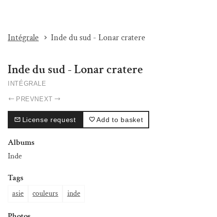
I'M BEAT...