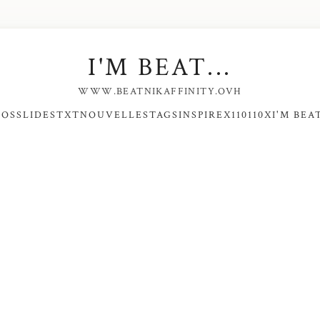
I'M BEAT...
WWW.BEATNIKAFFINITY.OVH
NOS
SLIDES
TXT
NOUVELLES
TAGS
INSPIRE
X110110X
I'M BEAT