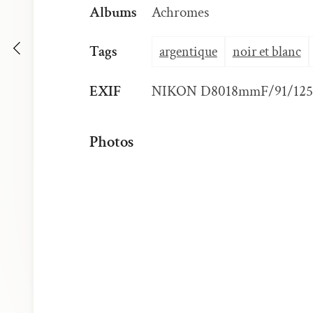
Albums
Achromes
Tags
argentique
noir et blanc
EXIF
NIKON D80
18mm
F/9
1/125
Photos