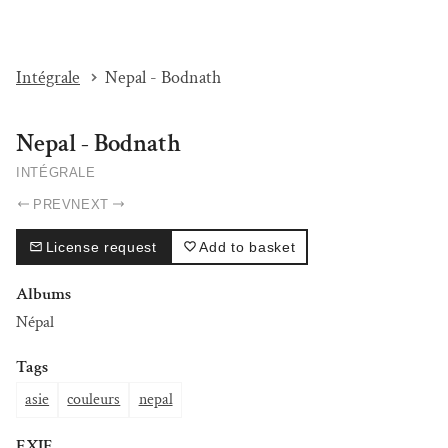
I'M BEAT...