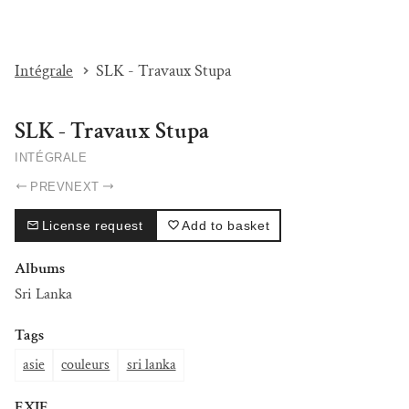
I'M BEAT...