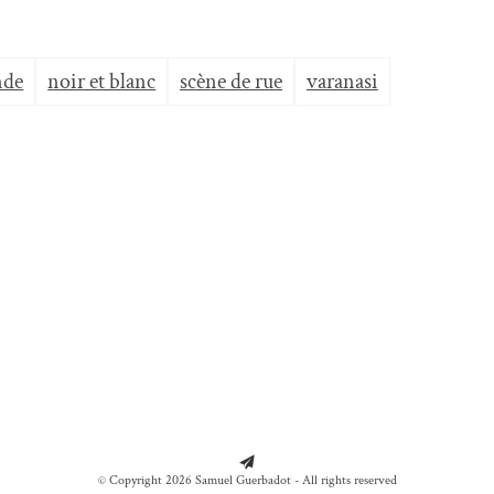
nde
noir et blanc
scène de rue
varanasi
© Copyright 2026 Samuel Guerbadot - All rights reserved