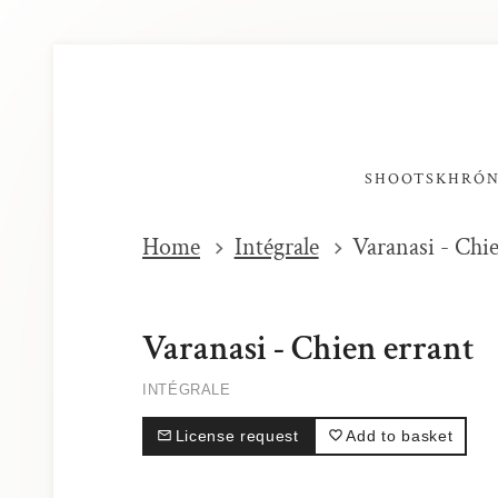
SHOOTS
KHRÓ
Home
Intégrale
Varanasi - Chi
Varanasi - Chien errant
INTÉGRALE
License request
Add to basket