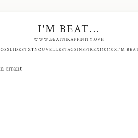
I'M BEAT...
WWW.BEATNIKAFFINITY.OVH
NOS
SLIDES
TXT
NOUVELLES
TAGS
INSPIRE
X110110X
I'M BEAT
en errant