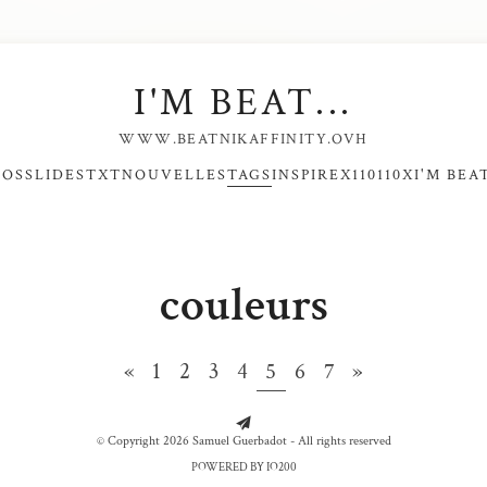
I'M BEAT...
WWW.BEATNIKAFFINITY.OVH
NOS
SLIDES
TXT
NOUVELLES
TAGS
INSPIRE
X110110X
I'M BEAT
couleurs
«
1
2
3
4
5
6
7
»
© Copyright 2026 Samuel Guerbadot - All rights reserved
POWERED BY IO200