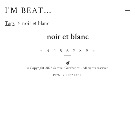
I'M BEAT...
Tags
noir et blanc
noir et blanc
«
3
4
5
6
7
8
9
»
© Copyright 2026 Samuel Guerbadot - All rights reserved
POWERED BY IO200