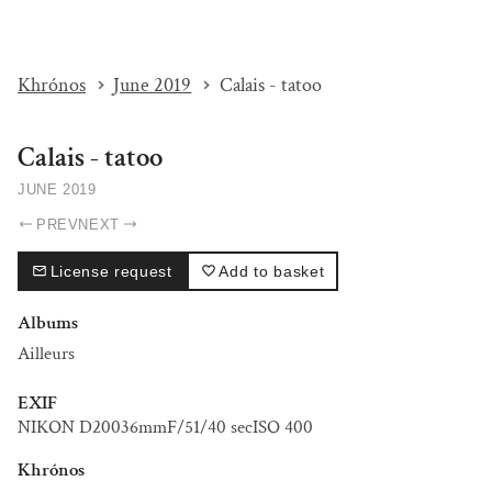
I'M BEAT...