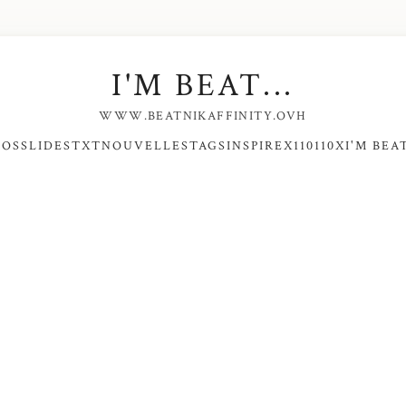
I'M BEAT...
WWW.BEATNIKAFFINITY.OVH
NOS
SLIDES
TXT
NOUVELLES
TAGS
INSPIRE
X110110X
I'M BEAT