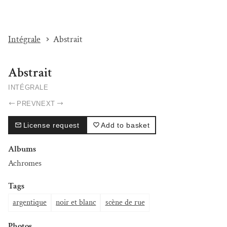
I'M BEAT...