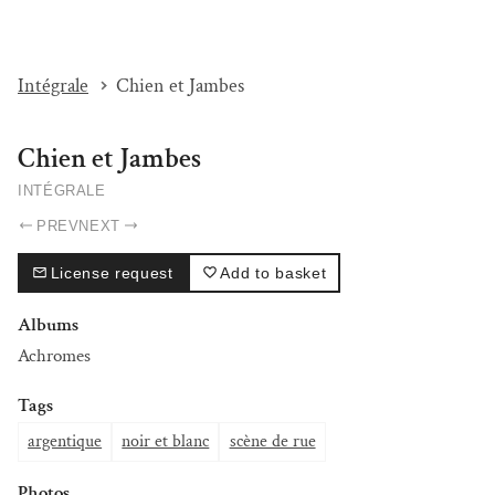
I'M BEAT...