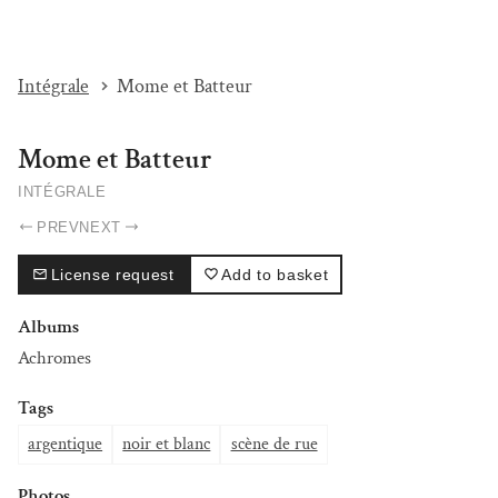
I'M BEAT...