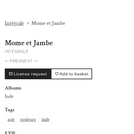
I'M BEAT...