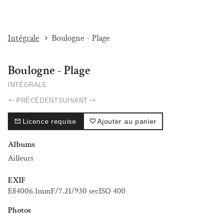
I'M BEAT...