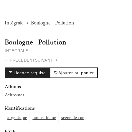
I'M BEAT...