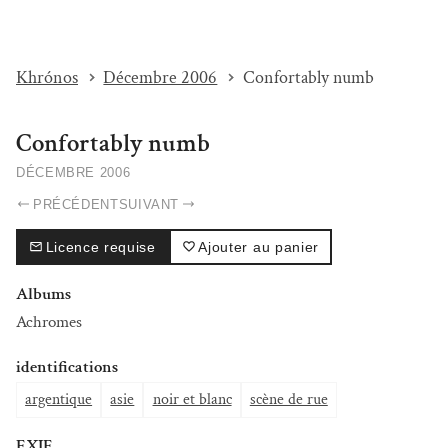
I'M BEAT...