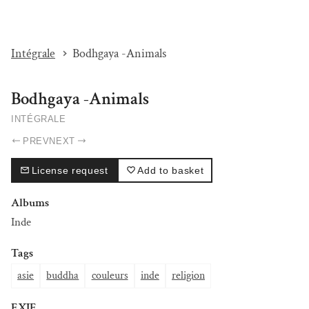
I'M BEAT...