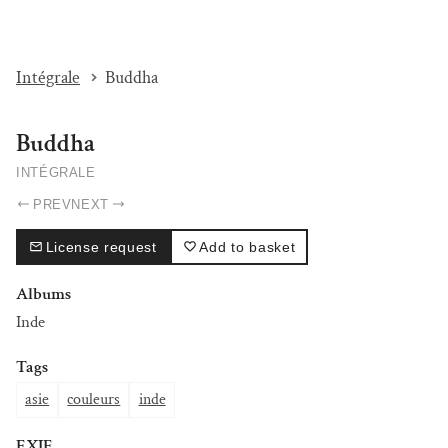
I'M BEAT...