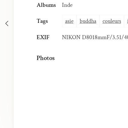
Albums
Inde
Tags
asie
buddha
couleurs
EXIF
NIKON D80
18mm
F/3.5
1/4
Photos