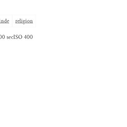
inde
religion
00 sec
ISO 400