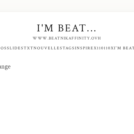
I'M BEAT...
WWW.BEATNIKAFFINITY.OVH
NOS
SLIDES
TXT
NOUVELLES
TAGS
INSPIRE
X110110X
I'M BEAT
ange