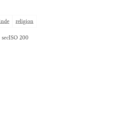
inde
religion
 sec
ISO 200