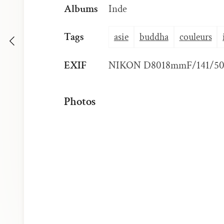
Albums
Inde
Tags
asie
buddha
couleurs
EXIF
NIKON D80
18mm
F/14
1/50
Photos