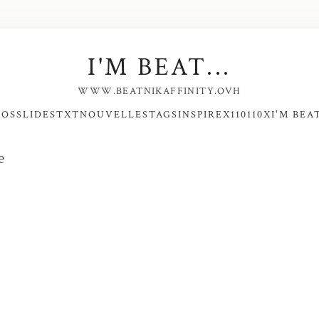
I'M BEAT...
WWW.BEATNIKAFFINITY.OVH
NOS
SLIDES
TXT
NOUVELLES
TAGS
INSPIRE
X110110X
I'M BEAT
e