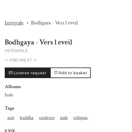
I'M BEAT...